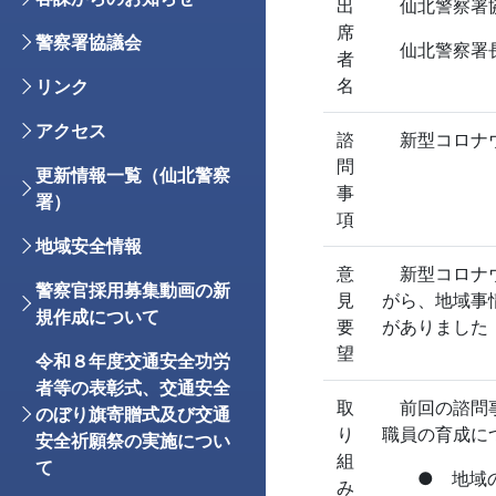
出
仙北警察署
席
警察署協議会
仙北警察署
者
名
リンク
アクセス
諮
新型コロナウ
問
更新情報一覧（仙北警察
事
署）
項
地域安全情報
意
新型コロナウ
警察官採用募集動画の新
見
がら、地域事
規作成について
要
がありました
望
令和８年度交通安全功労
者等の表彰式、交通安全
取
前回の諮問事
のぼり旗寄贈式及び交通
り
職員の育成に
安全祈願祭の実施につい
組
て
● 地域の特
み