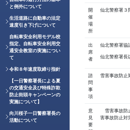
と例外について
開
仙北警察署３
催
生活道路に自動車の法定
場
速度引き下げについて
所
自転車安全利用モデル校
指定、自転車安全利用交
出
仙北警察署協
通安全教室の実施につい
席
仙北警察署
て
者
令和８年速度取締り指針
諮
雪害事故防止
【一日警察署長による夏
問
の交通安全及び特殊詐欺
事
防止街頭キャンペーンの
項
実施について】
意
雪害事故防止
向川桜子一日警察署長の
見
害事故防止対
活動について
要