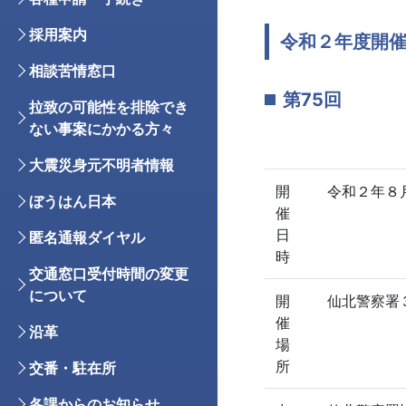
採用案内
令和２年度開
相談苦情窓口
第75回
拉致の可能性を排除でき
ない事案にかかる方々
大震災身元不明者情報
開
令和２年８月
ぼうはん日本
催
日
匿名通報ダイヤル
時
交通窓口受付時間の変更
について
開
仙北警察署
催
沿革
場
所
交番・駐在所
各課からのお知らせ