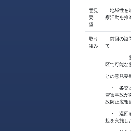
意見
地域性を加
要
察活動を推
望
取り
前回の諮問
組み
て
雪害防止
区で可能な
との意見要
・ 各交番
雪害事故が
故防止広報
・ 巡回連
起を実施し