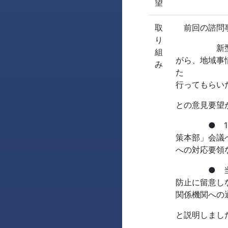
望
取
前回の諮問事
り
新型コロナ
組
がら、地域事
み
た
行ってもらい
との意見要望
● 11月2
策本部」会
への対応要領
● 当署管
防止に留意し
関係機関への
と説明しまし