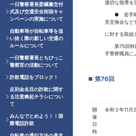
適切な指導を
一日警察署長委嘱書交付
式及び交通安全街頭キャ
● 若手職員
ンペーンの実施について
見交換会など
自動車等が自転車等を追
に対する取組
い抜く際の新しい交通の
ルールについて
第75回秋田
手警察職員に
一日警察署長とちびっこ
警察官の活動について
詐欺電話をブロック！
第76回
反則金名目の詐欺に関す
る注意喚起チラシについ
て
開
令和２年11月
みんなでとめよう！！国
催
際電話詐欺
日
時
自転車の通行方法の基本