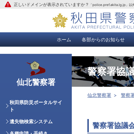
正しいドメインが表示されていますか？
「police.pref.aki
本文へ
ホーム
各部からのお知らせ
警察署協
仙北警察署
仙北警察署
警察
秋田県防災ポータルサイ
ト
遺失物検索システム
警察署協議
各種申請・手続き