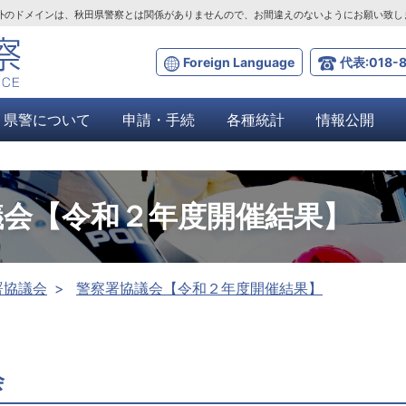
ta.lg.jp」以外のドメインは、秋田県警察とは関係がありませんので、お間違えのないようにお願い致
Foreign Language
代表:018-8
県警について
申請・手続
各種統計
情報公開
議会【令和２年度開催結果】
署協議会
警察署協議会【令和２年度開催結果】
会