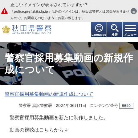
正しいドメインが表示されていますか？
本文へ
×
「police.pref.akita.lg.jp」以外のドメインは、秋田県警察とは関係がありませ
んので、お間違えのないようにお願い致します。
Language
検索
メニュー
警察官採用募集動画の新規作
成について
警察官採用募集動画の新規作成について
警察署 湯沢警察署
2024年06月11日
コンテンツ番号
5540
警察官採用募集動画を新たに制作しました。
動画の視聴はこちらから↓