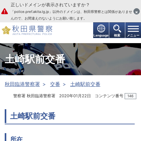
正しいドメインが表示されていますか？
本文へ
×
「police.pref.akita.lg.jp」以外のドメインは、秋田県警察とは関係がありませ
んので、お間違えのないようにお願い致します。
Language
検索
メニュー
土崎駅前交番
秋田臨港警察署
交番
土崎駅前交番
警察署 秋田臨港警察署
2020年01月22日
コンテンツ番号
146
土崎駅前交番
所在