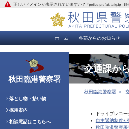
正しいドメインが表示されていますか？
「police.pref.aki
本文へ
ホーム
各部からのお知らせ
交通課か
秋田臨港警察署
秋田臨港警察署
落とし物・拾い物
採用案内
ドライブレコーダ
自主返納制度が拡
相談電話はこちらへ
秋田臨港警察署