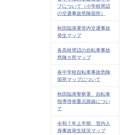
プについて（小学校周辺
の交通事故危険箇所）
秋田臨港署管内交通事故
発生マップ
各高校周辺の自転車事故
危険カ所マップ
各中学校自転車事故危険
箇所マップについて
秋田臨港警察署、自転車
指導啓発重点路線につい
て
令和７年上半期 管内人
身事故発生状況マップ