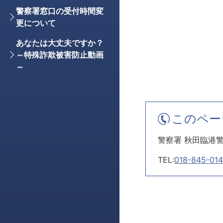
警察署窓口の受付時間変
更について
あなたは大丈夫ですか？
～特殊詐欺被害防止動画
～
このペー
警察署 秋田臨港
TEL:
018-845-014