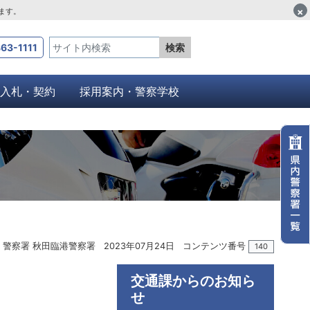
×
します。
63-1111
検索
入札・契約
採用案内・警察学校
警察署 秋田臨港警察署
2023年07月24日
コンテンツ番号
140
交通課からのお知ら
せ