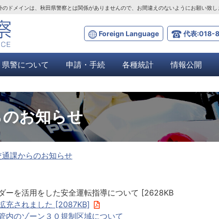
ta.lg.jp」以外のドメインは、秋田県警察とは関係がありませんので、お間違えのないようにお願い致
Foreign Language
代表:018-8
県警について
申請・手続
各種統計
情報公開
らのお知らせ
交通課からのお知らせ
ーを活用をした安全運転指導について [2628KB
充されました [2087KB]
管内のゾーン３０規制区域について