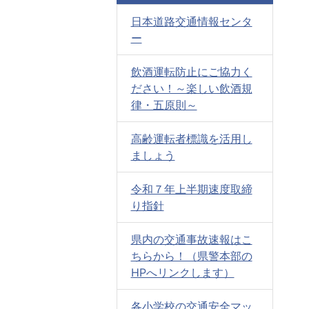
日本道路交通情報センタ
ー
飲酒運転防止にご協力く
ださい！～楽しい飲酒規
律・五原則～
高齢運転者標識を活用し
ましょう
令和７年上半期速度取締
り指針
県内の交通事故速報はこ
ちらから！（県警本部の
HPへリンクします）
各小学校の交通安全マッ