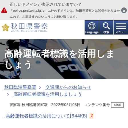
正しいドメインが表示されていますか？
本文へ
×
「police.pref.akita.lg.jp」以外のドメインは、秋田県警察とは関係がありませ
んので、お間違えのないようにお願い致します。
Language
検索
メニュー
高齢運転者標識を活用しま
しょう
秋田臨港警察署
交通課からのお知らせ
高齢運転者標識を活用しましょう
警察署 秋田臨港警察署
2022年03月08日
コンテンツ番号
4156
高齢運転者標識の活用について[644KB]