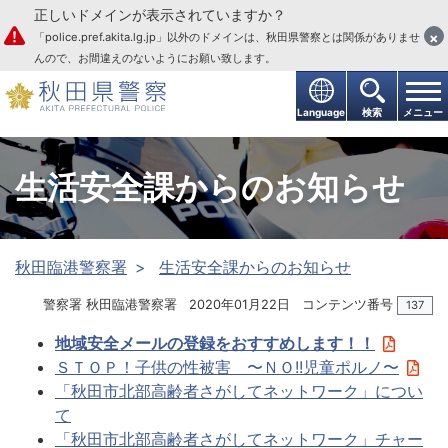
正しいドメインが表示されていますか？
本文へ
×
「police.pref.akita.lg.jp」以外のドメインは、秋田県警察とは関係がありませ
んので、お間違えのないようにお願い致します。
Language
検索
メニュー
生活安全課からのお知らせ
秋田臨港警察署
生活安全課からのお知らせ
警察署 秋田臨港警察署
2020年01月22日
コンテンツ番号
137
地域安全メールの登録をおすすめします！！
ＳＴＯＰ！子供の性被害 〜ＮＯ!!児童ポルノ〜
「秋田市北部高齢者さがしてネットワーク」につい
て
「秋田市北部高齢者さがしてネットワーク」チャー