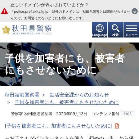
正しいドメインが表示されていますか？
本文へ
×
「police.pref.akita.lg.jp」以外のドメインは、秋田県警察とは関係がありませ
んので、お間違えのないようにお願い致します。
Language
検索
メニュー
子供を加害者にも、被害者
にもさせないために
秋田臨港警察署
生活安全課からのお知らせ
子供を加害者にも、被害者にもさせないために
警察署 秋田臨港警察署
2023年09月13日
コンテンツ番号
5106
[子供を被害者にも、加害者にもさせないために]
～お子さんがインターネットを使う「初めの一歩」から保