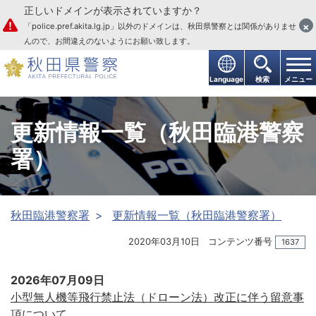
正しいドメインが表示されていますか？
本文へ
×
「police.pref.akita.lg.jp」以外のドメインは、秋田県警察とは関係がありませ
んので、お間違えのないようにお願い致します。
Language
検索
メニュー
更新情報一覧（秋田臨港警察
署）
秋田臨港警察署
更新情報一覧（秋田臨港警察署）
2020年03月10日
コンテンツ番号
1637
2026年07月09日
小型無人機等飛行禁止法（ドローン法）改正に伴う留意事
項について