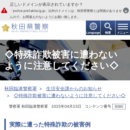
正しいドメインが表示されていますか？
本文へ
×
「police.pref.akita.lg.jp」以外のドメインは、秋田県警察とは関係がありませ
んので、お間違えのないようにお願い致します。
Language
検索
メニュー
◇特殊詐欺被害に遭わない
ように注意してください◇
秋田臨港警察署
生活安全課からのお知らせ
◇特殊詐欺被害に遭わないように注意してください◇
警察署 秋田臨港警察署
2025年04月23日
コンテンツ番号
6080
実際に遭った特殊詐欺の被害例