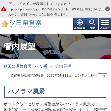
正しいドメインが表示されていますか？
本文へ
×
「police.pref.akita.lg.jp」以外のドメインは、秋田県警察とは関係がありませ
んので、お間違えのないようにお願い致します。
Language
検索
メニュー
管内展望
秋田臨港警察署
交番
管内展望
警察署 秋田臨港警察署
2020年01月22日
コンテンツ番号
149
パノラマ風景
ポートタワーセリオン展望台からのパノラマ風景です。
地上100メートルからの管内の様子が分かります。(若干窓