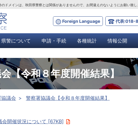
ta.lg.jp」以外のドメインは、秋田県警察とは関係がありませんので、お間違えのないようにお願い致
Foreign Language
代表:018-8
県警について
申請・手続
各種統計
情報公開
議会【令和８年度開催結果】
署協議会
警察署協議会【令和８年度開催結果】
会開催状況について [67KB]