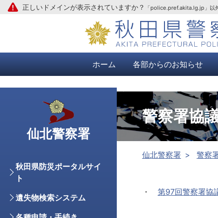
正しいドメインが表示されていますか？
「police.pref.aki
本文へ
ホーム
各部からのお知らせ
警察署協
仙北警察署
仙北警察署
警察
秋田県防災ポータルサイ
ト
・
第97回警察署協議
遺失物検索システム
各種申請・手続き