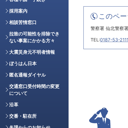
採用案内
このペー
相談苦情窓口
警察署 仙北警察
拉致の可能性を排除でき
TEL:
0187-53-211
ない事案にかかる方々
大震災身元不明者情報
ぼうはん日本
匿名通報ダイヤル
交通窓口受付時間の変更
について
沿革
交番・駐在所
各課からのお知らせ