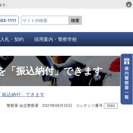
×
します。
63-1111
検索
入札・契約
採用案内・警察学校
を「振込納付」できます
「振込納付」できます
警察署 仙北警察署
2021年06月25日
コンテンツ番号
3584