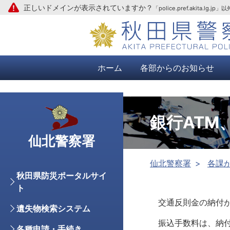
正しいドメインが表示されていますか？
「police.pref.aki
本文へ
ホーム
各部からのお知らせ
銀行AT
仙北警察署
仙北警察署
各課
秋田県防災ポータルサイ
ト
交通反則金の納付が
遺失物検索システム
振込手数料は、納付
各種申請・手続き