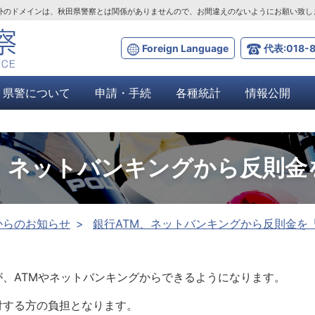
ta.lg.jp」以外のドメインは、秋田県警察とは関係がありませんので、お間違えのないようにお願い致
Foreign Language
代表:018-8
県警について
申請・手続
各種統計
情報公開
M、ネットバンキングから反則金
からのお知らせ
銀行ATM、ネットバンキングから反則金を
、ATMやネットバンキングからできるようになります。
する方の負担となります。