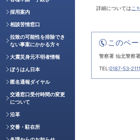
詳細については
こち
採用案内
相談苦情窓口
拉致の可能性を排除でき
このペー
ない事案にかかる方々
警察署 仙北警察
大震災身元不明者情報
TEL:
0187-53-211
ぼうはん日本
匿名通報ダイヤル
交通窓口受付時間の変更
について
沿革
交番・駐在所
各課からのお知らせ