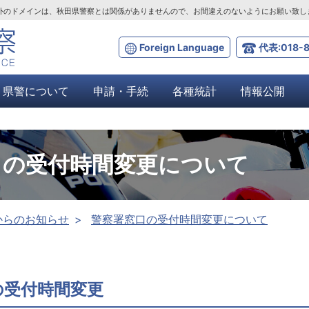
ta.lg.jp」以外のドメインは、秋田県警察とは関係がありませんので、お間違えのないようにお願い致
Foreign Language
代表:018-8
県警について
申請・手続
各種統計
情報公開
口の受付時間変更について
からのお知らせ
警察署窓口の受付時間変更について
の受付時間変更