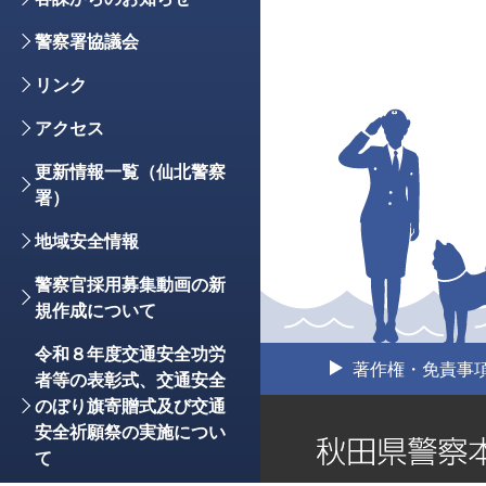
警察署協議会
リンク
アクセス
更新情報一覧（仙北警察
署）
地域安全情報
警察官採用募集動画の新
規作成について
令和８年度交通安全功労
著作権・免責事
者等の表彰式、交通安全
のぼり旗寄贈式及び交通
安全祈願祭の実施につい
て