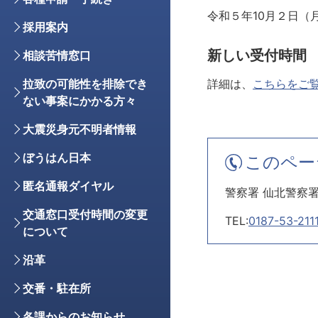
令和５年10月２日（
採用案内
新しい受付時間 
相談苦情窓口
詳細は、
こちらをご
拉致の可能性を排除でき
ない事案にかかる方々
大震災身元不明者情報
ぼうはん日本
このペー
匿名通報ダイヤル
警察署 仙北警察
交通窓口受付時間の変更
TEL:
0187-53-211
について
沿革
交番・駐在所
各課からのお知らせ