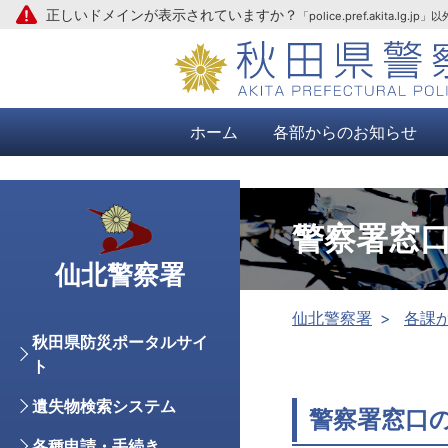
正しいドメインが表示されていますか？
「police.pref.aki
本文へ
ホーム
各部からのお知らせ
警察署窓
仙北警察署
仙北警察署
各課
秋田県防災ポータルサイ
ト
遺失物検索システム
警察署窓口
各種申請・手続き