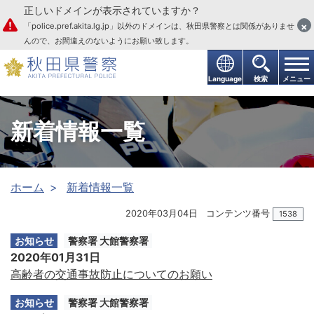
正しいドメインが表示されていますか？
本文へ
×
「police.pref.akita.lg.jp」以外のドメインは、秋田県警察とは関係がありませ
んので、お間違えのないようにお願い致します。
Language
検索
メニュー
新着情報一覧
ホーム
新着情報一覧
2020年03月04日
コンテンツ番号
1538
お知らせ
警察署 大館警察署
2020年01月31日
高齢者の交通事故防止についてのお願い
お知らせ
警察署 大館警察署